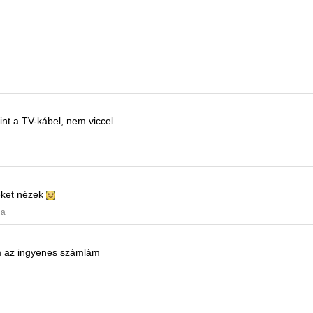
nt a TV-kábel, nem viccel.
meket nézek
ja
 az ingyenes számlám