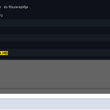
je
és főszereplője
.
70