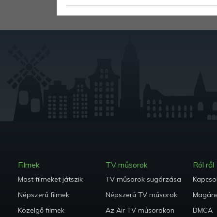
Filmek
TV műsorok
Ról ről
Most filmeket játszik
TV műsorok sugárzása
Kapcsol
Népszerű filmek
Népszerű TV műsorok
Magáné
Közelgő filmek
Az Air TV műsorokon
DMCA