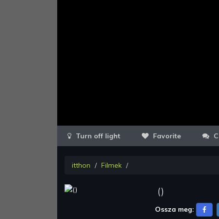
Favorite
C
itthon
Filmek
(
)
Ossza meg: