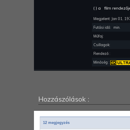
(
) a
film rendező
Megjelent:
Jan 01, 19
Futási idő:
min.
Műfaj:
Csillagok:
Rendező :
Minőség :
Hozzászólások :
12 megjegyzés