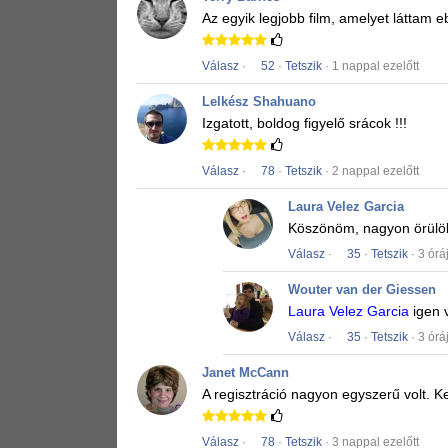
Az egyik legjobb film, amelyet láttam 
Válasz
·
52
·
Tetszik
· 1 nappal ezelőtt
Lelkész Shahuano
Izgatott, boldog figyelő srácok !!!
Válasz
·
78
·
Tetszik
· 2 nappal ezelőtt
Laura Velez Garcia
Köszönöm, nagyon örülö
Válasz
·
35
·
Tetszik
· 3 órá
Wouter van der Giessen
Laura Velez Garcia
igen 
Válasz
·
35
·
Tetszik
· 3 órá
Janet McCann
A regisztráció nagyon egyszerű volt.
Ke
Válasz
·
78
·
Tetszik
· 3 nappal ezelőtt