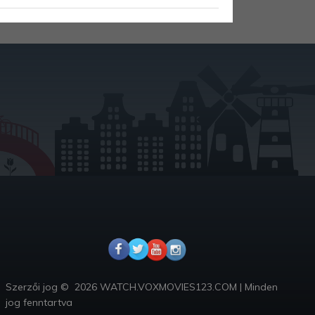
Szerzői jog ©
2026 WATCH.VOXMOVIES123.COM
|
Minden
jog fenntartva