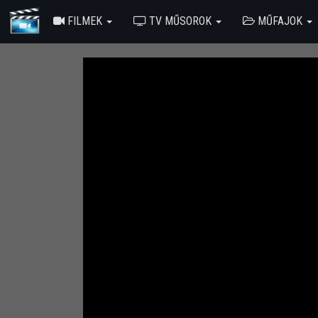
FILMEK
TV MŰSOROK
MŰFAJOK