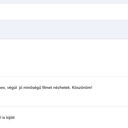
nes, végül
jó minőségű
filmet
nézhetek.
Köszönöm!
 is kijött