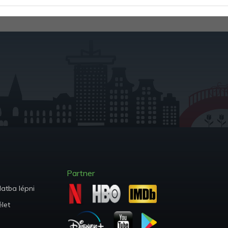
Partner
atba lépni
let