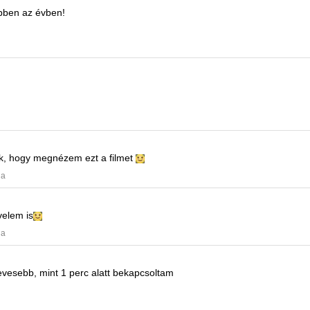
ebben az évben!
k, hogy megnézem ezt a filmet
ja
velem is
ja
vesebb, mint 1 perc alatt bekapcsoltam