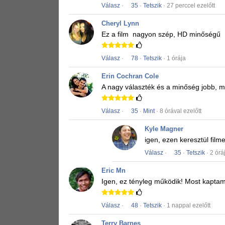
Válasz
·
35
·
Tetszik
· 27 perccel ezelőtt
Cheryl Lynn
Ez a film
nagyon szép, HD minőségű
Válasz
·
78
·
Tetszik
· 1 órája
Erin Cochran Cole
A nagy választék és a minőség jobb, mi
Válasz
·
35
·
Mint
· 8 órával ezelőtt
Kyle Magner
igen, ezen keresztül fil
Válasz
·
35
·
Tetszik
· 2 órá
Eric Mn
Igen, ez tényleg működik!
Most kaptam
Válasz
·
48
·
Tetszik
· 1 nappal ezelőtt
Terry Barnes