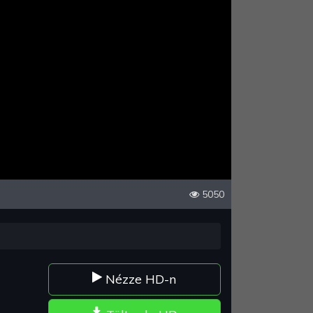
5050
Nézze HD-n