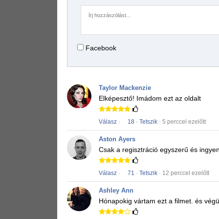
Facebook
Taylor Mackenzie
Elképesztő!
Imádom ezt az oldalt
Válasz
·
18
·
Tetszik
· 5 perccel ezelőtt
Aston Ayers
Csak a regisztráció egyszerű és ingye
Válasz
·
71
·
Tetszik
· 12 perccel ezelőtt
Ashley Ann
Hónapokig vártam ezt a filmet.
és végül