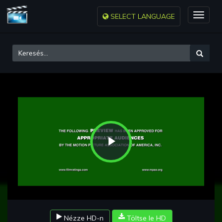
SELECT LANGUAGE
Toggle
naviga
Play
Video
Nézze HD-n
Töltse le HD