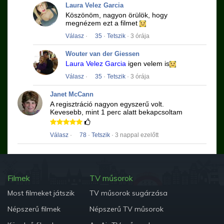
Laura Velez Garcia
Köszönöm, nagyon örülök, hogy
megnézem ezt a filmet
Válasz
·
35
·
Tetszik
· 3 órája
Wouter van der Giessen
Laura Velez Garcia
igen velem is
Válasz
·
35
·
Tetszik
· 3 órája
Janet McCann
A regisztráció nagyon egyszerű volt.
Kevesebb, mint 1 perc alatt bekapcsoltam
Válasz
·
78
·
Tetszik
· 3 nappal ezelőtt
Filmek
TV műsorok
Most filmeket játszik
TV műsorok sugárzása
Népszerű filmek
Népszerű TV műsorok