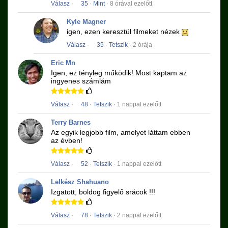
Válasz
·
35
·
Mint
· 8 órával ezelőtt
Kyle Magner
igen, ezen keresztül filmeket nézek
Válasz
·
35
·
Tetszik
· 2 órája
Eric Mn
Igen, ez tényleg működik!
Most kaptam az
ingyenes számlám
Válasz
·
48
·
Tetszik
· 1 nappal ezelőtt
Terry Barnes
Az egyik legjobb film, amelyet láttam ebben
az évben!
Válasz
·
52
·
Tetszik
· 1 nappal ezelőtt
Lelkész Shahuano
Izgatott, boldog figyelő srácok !!!
Válasz
·
78
·
Tetszik
· 2 nappal ezelőtt