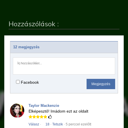
Hozzászólások :
12 megjegyzés
Facebook
Megjegyzés
Taylor Mackenzie
Elképesztő!
Imádom ezt az oldalt
Válasz
·
18
·
Tetszik
· 5 perccel ezelőtt