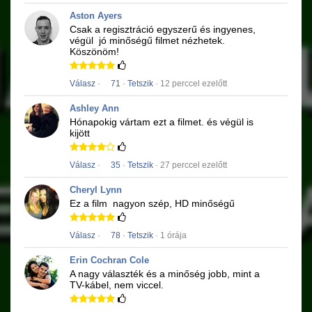
Aston Ayers
Csak a regisztráció egyszerű és ingyenes,
végül
jó minőségű
filmet
nézhetek.
Köszönöm!
Válasz
·
71
·
Tetszik
· 12 perccel ezelőtt
Ashley Ann
Hónapokig vártam ezt a filmet.
és végül is
kijött
Válasz
·
35
·
Tetszik
· 27 perccel ezelőtt
Cheryl Lynn
Ez a film
nagyon szép, HD minőségű
Válasz
·
78
·
Tetszik
· 1 órája
Erin Cochran Cole
A nagy választék és a minőség jobb, mint a
TV-kábel, nem viccel.