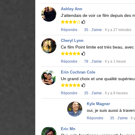
Ashley Ann
J'attendais de voir ce film depuis des 
Répondre
·
35
·
J'aime
· Il y a 27 minutes
Cheryl Lynn
Ce film
Point limite
est très beau, avec
Répondre
·
78
·
J'aime
· Il y a 1 heure
Erin Cochran Cole
Un grand choix et une qualité supérieur
Répondre
·
35
·
J'aime
· Il y a 8 heures
Kyle Magner
oui, je suis aussi à trav
Répondre
·
35
·
J'aime
· Il
Eric Mn