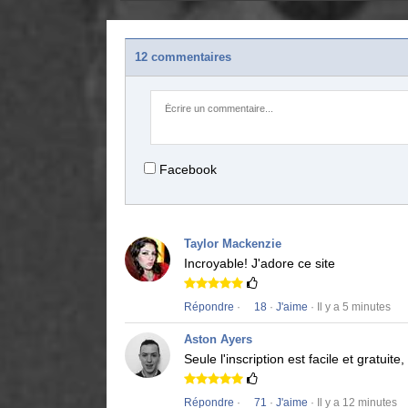
12 commentaires
Facebook
Taylor Mackenzie
Incroyable!
J'adore ce site
Répondre
·
18
·
J'aime
· Il y a 5 minutes
Aston Ayers
Seule l'inscription est facile et gratuit
Répondre
·
71
·
J'aime
· Il y a 12 minutes