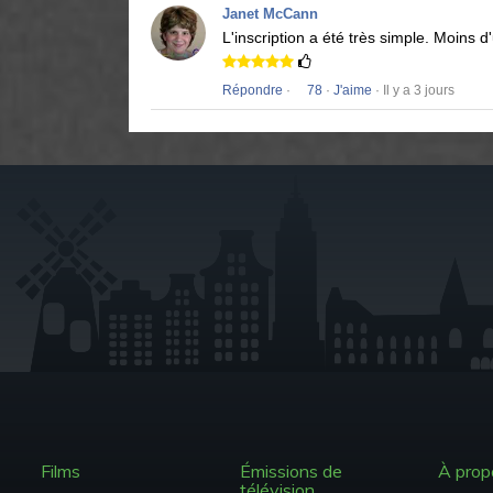
Janet McCann
L'inscription a été très simple.
Moins d'
Répondre
·
78
·
J'aime
· Il y a 3 jours
Films
Émissions de
À prop
télévision