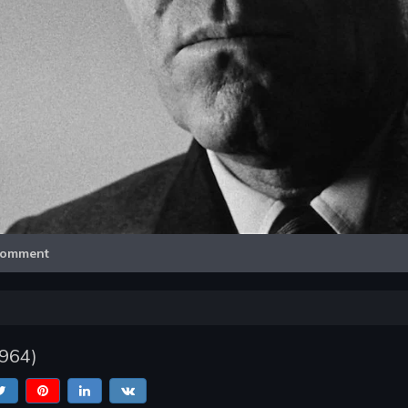
Video
omment
964
)