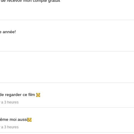
 de recevoir mon compte gratuit
te année!
!
 de regarder ce film
 y a 3 heures
ême moi aussi
 y a 3 heures