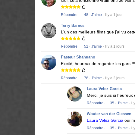
Oui, cela fonctionne vraiment!
Je viens
Répondre
·
48
·
J'aime
· Il y a 1 jour
Terry Barnes
L'un des meilleurs films que j'ai vu cet
Répondre
·
52
·
J'aime
· Il y a 1 jours
Pasteur Shahuano
Excité, heureux de regarder les gars !!
Répondre
·
78
·
J'aime
· Il y a 2 jours
Laura Velez Garcia
Merci, je suis si heureux
Répondre
·
35
·
J'aime
· Il
Wouter van der Giessen
Laura Velez Garcia
oui m
Répondre
·
35
·
J'aime
· Il