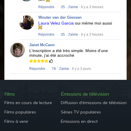
Répondre
·
35
·
J'aime
· Il y a 3 heures
Wouter van der Giessen
Laura Velez Garcia
oui même moi aussi
Répondre
·
35
·
J'aime
· Il y a 3 heures
Janet McCann
L'inscription a été très simple.
Moins d'une
minute, j'ai été accroché
Répondre
·
78
·
J'aime
· Il y a 3 jours
Films
Émissions de télévision
Films en cours de lecture
Diffusion d'émissions de télévision
Films populaires
Séries TV populaires
Films à venir
Émissions en direct