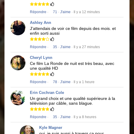
Répondre
·
71
·
J'aime
· Il y a 12 minutes
Ashley Ann
J'attendais de voir ce film depuis des mois.
et
enfin sorti aussi
Répondre
·
35
·
J'aime
· Il y a 27 minutes
Cheryl Lynn
Ce film
La Ronde de nuit
est très beau, avec
une qualité HD
Répondre
·
78
·
J'aime
· Il y a 1 heure
Erin Cochran Cole
Un grand choix et une qualité supérieure à la
télévision par câble, sans blague.
Répondre
·
35
·
J'aime
· Il y a 8 heures
Kyle Magner
oui, je suis aussi à travers ça pour