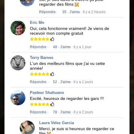
regarder des films
Répondre
·
35
·
J'aime
· Il y a 2 heures
Eric Mn
Oui, cela fonctionne vraiment!
Je viens de
recevoir mon compte gratuit
Répondre
·
48
·
J'aime
· Il y a 1 jour
Terry Barnes
L'un des meilleurs films que j'ai vu cette
année!
Répondre
·
52
·
J'aime
· Il y a 1 jours
Pasteur Shahuano
Excité, heureux de regarder les gars !!!
Répondre
·
78
·
J'aime
· Il y a 2 jours
Laura Velez Garcia
Merci, je suis si heureux de regarder ce
film