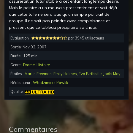
assurerait un futur stable à cet enfant longtemps désiré.
Mais le peintre a un mauvais pressentiment et sait déjà
que cette toile ne sera pas qu'un simple portrait de
groupe. Il ne sait pas peindre avec complaisance et
pressent que ce tableau précipitera sa chute.
Évaluation :
par 3945 utilisateurs
Sortie:
Nov 02, 2007
Durée:
125
min.
Genre :
Drame
,
Histoire
Étoiles :
Martin Freeman
,
Emily Holmes
,
Eva Birthistle
,
Jodhi May
Réalisateur :
Włodzimierz Pawlik
Qualité:
Commentaires :