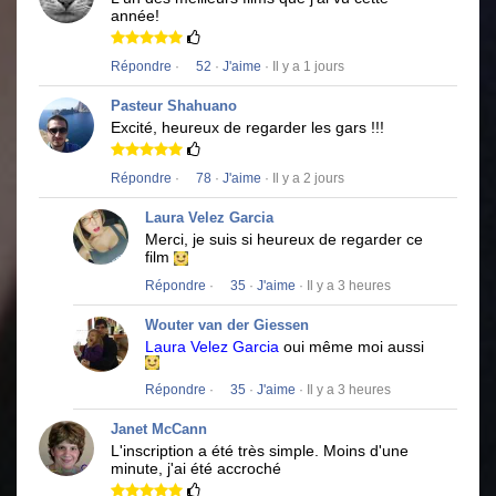
année!
Répondre
·
52
·
J'aime
· Il y a 1 jours
Pasteur Shahuano
Excité, heureux de regarder les gars !!!
Répondre
·
78
·
J'aime
· Il y a 2 jours
Laura Velez Garcia
Merci, je suis si heureux de regarder ce
film
Répondre
·
35
·
J'aime
· Il y a 3 heures
Wouter van der Giessen
Laura Velez Garcia
oui même moi aussi
Répondre
·
35
·
J'aime
· Il y a 3 heures
Janet McCann
L'inscription a été très simple.
Moins d'une
minute, j'ai été accroché