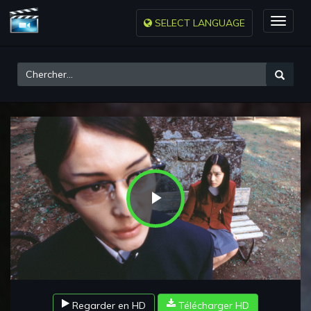
SELECT LANGUAGE
Toggle
naviga
Play
Video
Regarder en HD
Télécharger HD