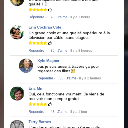
qualité HD
Répondre
·
78
·
J'aime
· Il y a 1 heure
Erin Cochran Cole
Un grand choix et une qualité supérieure à la
télévision par câble, sans blague.
Répondre
·
35
·
J'aime
· Il y a 8 heures
Kyle Magner
oui, je suis aussi à travers ça pour
regarder des films
Répondre
·
35
·
J'aime
· Il y a 2 heures
Eric Mn
Oui, cela fonctionne vraiment!
Je viens de
recevoir mon compte gratuit
Répondre
·
48
·
J'aime
· Il y a 1 jour
Terry Barnes
L'un des meilleurs films que j'ai vu cette