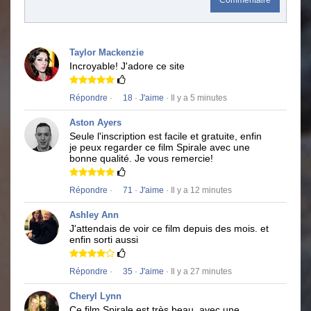
Commentaire
Taylor Mackenzie
Incroyable!
J'adore ce site
Répondre
·
18
·
J'aime
· Il y a 5 minutes
Aston Ayers
Seule l'inscription est facile et gratuite, enfin
je peux regarder ce film
Spirale
avec une
bonne qualité.
Je vous remercie!
Répondre
·
71
·
J'aime
· Il y a 12 minutes
Ashley Ann
J'attendais de voir ce film depuis des mois.
et
enfin sorti aussi
Répondre
·
35
·
J'aime
· Il y a 27 minutes
Cheryl Lynn
Ce film
Spirale
est très beau, avec une