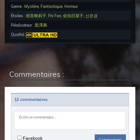
Genre :
Mystère
,
Fantastique
,
Horreur
Étoiles :
初音映莉子
,
Fhi Fan
,
佐伯日菜子
,
신은경
Réalisateur :
黒澤満
Qualité:
Commentaires :
12 commentaires
Facebook