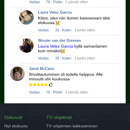
Vastaa
·
78
·
Pidän
· 2 päivää sitten
Laura Velez Garcia
Kiitos, olen niin iloinen katsoessani tätä
elokuvaa
Vastaa
·
35
·
Kuten
· 3 tuntia sitten
Wouter van der Giessen
Laura Velez Garcia
kyllä ​​samanlainen
kuin minäkin
Vastaa
·
35
·
Kuten
· 3 tuntia sitten
Janet McCann
Ilmoittautuminen oli todella helppoa.
Alle
minuutti olin koukussa
Vastaa
·
78
·
Pidän
· 3 päivää sitten
Elokuvat
TV-ohjelmat
Nyt elokuvia
TV-ohjelmien leikkaaminen