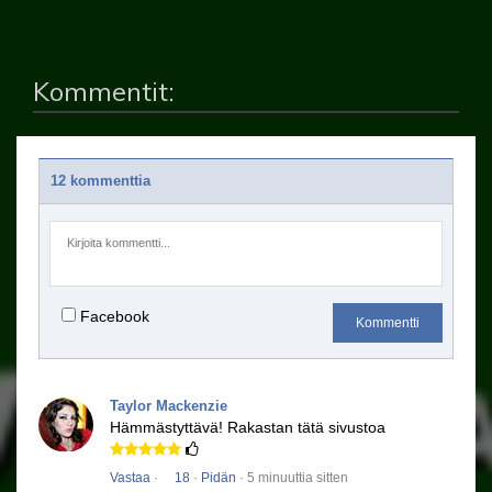
Kommentit:
12 kommenttia
Facebook
Kommentti
Taylor Mackenzie
Hämmästyttävä!
Rakastan tätä sivustoa
Vastaa
·
18
·
Pidän
· 5 minuuttia sitten