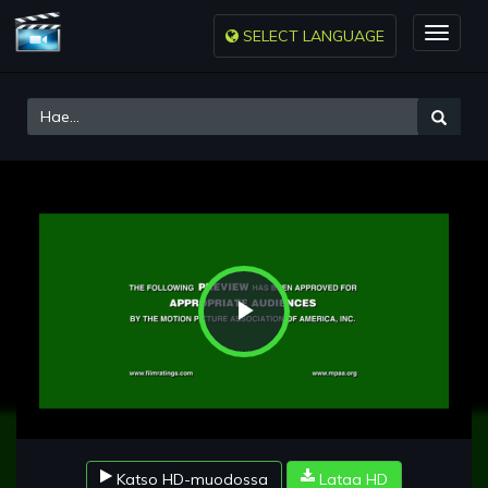
SELECT LANGUAGE
Toggle
naviga
Play
Video
Katso HD-muodossa
Lataa HD