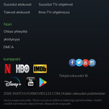
Suositut elokuvat
Suositut TV-ohjelmat
Tulevat elokuvat
Ilma-TV-ohjelmissa
Noin
Ottaa yhteyttä
yksityisyys
DMCA
kumppani
Tekijänoikeudet ©
2026 WATCH.VOXMOVIES123.COM
|
Kaikki oikeudet pidätetään
Vastuuvapauslauseke: Tämä sivusto ei tallenna tiedostoja palvelimelleen.
Kaikki
sisällöt toimittavat sidosryhmät ulkopuoliset osapuolet.