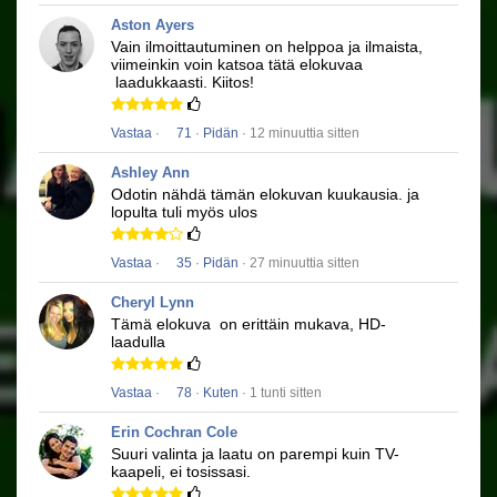
Aston Ayers
Vain ilmoittautuminen on helppoa ja ilmaista,
viimeinkin voin katsoa tätä elokuvaa
laadukkaasti.
Kiitos!
Vastaa
·
71
·
Pidän
· 12 minuuttia sitten
Ashley Ann
Odotin nähdä tämän elokuvan kuukausia.
ja
lopulta tuli myös ulos
Vastaa
·
35
·
Pidän
· 27 minuuttia sitten
Cheryl Lynn
Tämä elokuva
on erittäin mukava, HD-
laadulla
Vastaa
·
78
·
Kuten
· 1 tunti sitten
Erin Cochran Cole
Suuri valinta ja laatu on parempi kuin TV-
kaapeli, ei tosissasi.