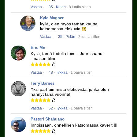
Vastaa
·
35
·
Kuten
· 8 tuntia sitten
Kyle Magner
kyllä, olen myös tämän kautta
katsomassa elokuvia
Vastaa
·
35
·
Pidän
· 2 tuntia sitten
Eric Mn
Kyllä, tämä todella toimii!
Juuri saanut
ilmaisen tilini
Vastaa
·
48
·
Tykkää
· 1 päivä sitten
Terry Barnes
Yksi parhaimmista elokuvista, jonka olen
nähnyt tänä vuonna!
Vastaa
·
52
·
Tykkää
· 1 päivä sitten
Pastori Shahuano
Innoissaan, onnellinen katsomassa kaverit !!!