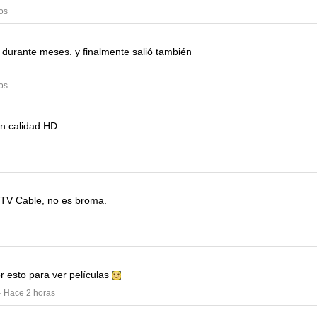
os
a durante meses.
y finalmente salió también
os
n calidad HD
 TV Cable, no es broma.
r esto para ver películas
· Hace 2 horas