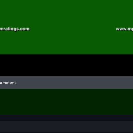
Video
omment