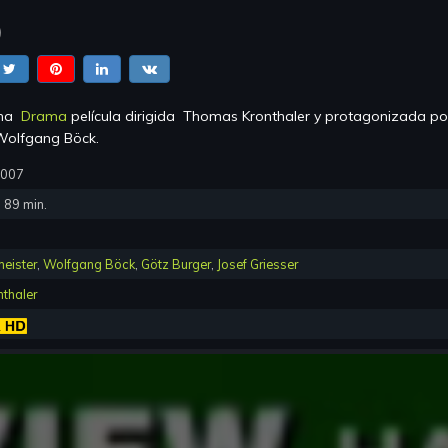
)
una
Drama
película dirigida
Thomas Kronthaler
y protagonizada p
 Wolfgang Böck
.
2007
:
89
min.
meister
,
Wolfgang Böck
,
Götz Burger
,
Josef Griesser
thaler