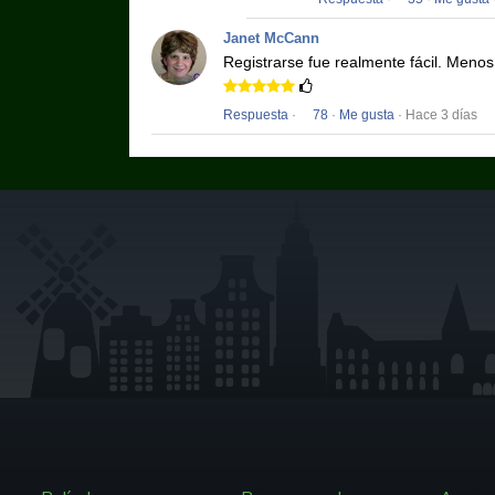
Janet McCann
Registrarse fue realmente fácil.
Menos 
Respuesta
·
78
·
Me gusta
· Hace 3 días