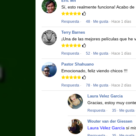
Eric Mn
Sí, esto realmente funciona!
Acabo de r
Respuesta
·
48
·
Me gusta
· Hace 1 días
Terry Barnes
¡Una de las mejores películas que he v
Respuesta
·
52
·
Me gusta
· Hace 1 días
Pastor Shahuano
Emocionado, feliz viendo chicos !!!
Respuesta
·
78
·
Me gusta
· Hace 2 días
Laura Velez Garcia
Gracias, estoy muy conte
Respuesta
·
35
·
Me gusta
Wouter van der Giessen
Laura Vélez García
sí mi
Respuesta
·
35
·
Me gusta