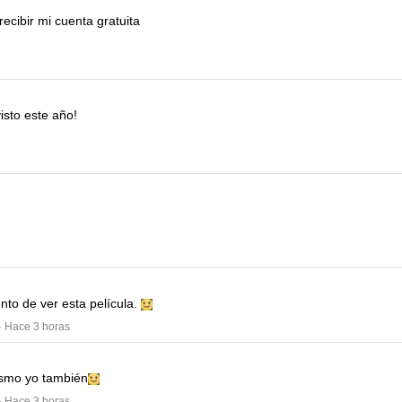
ecibir mi cuenta gratuita
isto este año!
nto de ver esta película.
· Hace 3 horas
smo yo también
· Hace 3 horas