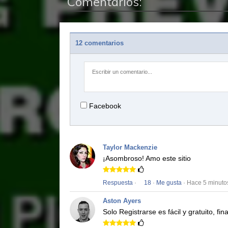
Comentarios:
12 comentarios
Facebook
Taylor Mackenzie
¡Asombroso!
Amo este sitio
Respuesta
·
18
·
Me gusta
· Hace 5 minuto
Aston Ayers
Solo Registrarse es fácil y gratuito, f