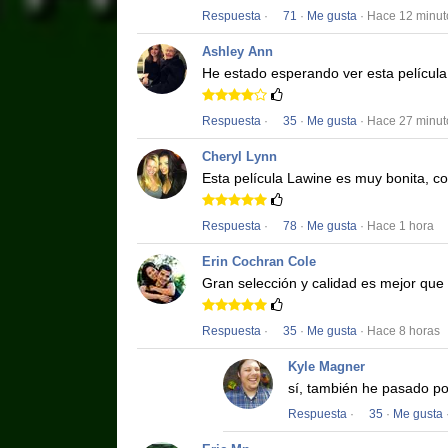
Respuesta
·
71
·
Me gusta
· Hace 12 minut
Ashley Ann
He estado esperando ver esta películ
Respuesta
·
35
·
Me gusta
· Hace 27 minut
Cheryl Lynn
Esta película
Lawine
es muy bonita, co
Respuesta
·
78
·
Me gusta
· Hace 1 hora
Erin Cochran Cole
Gran selección y calidad es mejor que
Respuesta
·
35
·
Me gusta
· Hace 8 horas
Kyle Magner
sí, también he pasado po
Respuesta
·
35
·
Me gusta