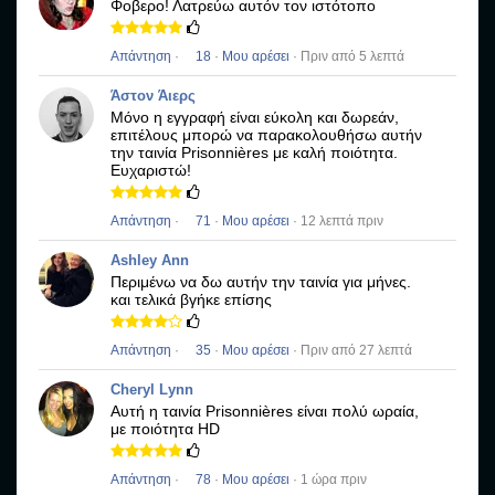
Φοβερο!
Λατρεύω αυτόν τον ιστότοπο
Απάντηση
·
18
·
Μου αρέσει
· Πριν από 5 λεπτά
Άστον Άιερς
Μόνο η εγγραφή είναι εύκολη και δωρεάν,
επιτέλους μπορώ να παρακολουθήσω αυτήν
την ταινία
Prisonnières
με καλή ποιότητα.
Ευχαριστώ!
Απάντηση
·
71
·
Μου αρέσει
· 12 λεπτά πριν
Ashley Ann
Περιμένω να δω αυτήν την ταινία για μήνες.
και τελικά βγήκε επίσης
Απάντηση
·
35
·
Μου αρέσει
· Πριν από 27 λεπτά
Cheryl Lynn
Αυτή η ταινία
Prisonnières
είναι πολύ ωραία,
με ποιότητα HD
Απάντηση
·
78
·
Μου αρέσει
· 1 ώρα πριν