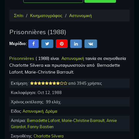
Σπίτι
Κινηματογράφος
Αστυνομική
Prisonnières
(
1988
)
Μερίδιο:
Prisonnières
(
1988
) είναι
Αστυνομική
ταινία σε σκηνοθεσία
Charlotte Silvera
και πρωταγωνιστούν από
Bernadette
Lafont, Marie-Christine Barrault
.
Εκτίμηση :
από 3945 χρήστες
Κυκλοφόρησε:
Oct 12, 1988
Χρόνος εκτέλεσης:
99
ελάχ.
Είδος:
Αστυνομική
,
Δράμα
Αστέρια:
Bernadette Lafont
,
Marie-Christine Barrault
,
Annie
Girardot
,
Fanny Bastien
Σκηνοθέτης:
Charlotte Silvera