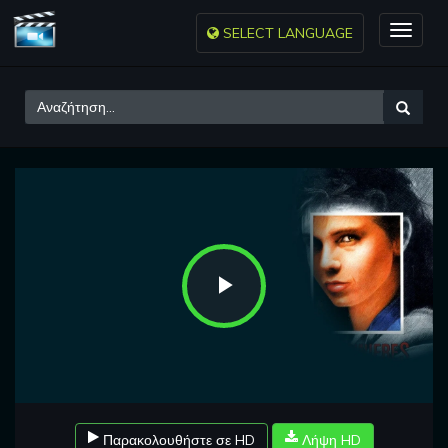
SELECT LANGUAGE
Toggle
naviga
Play
Video
Παρακολουθήστε σε HD
Λήψη HD