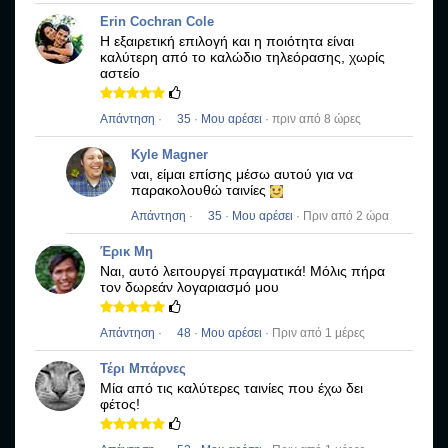
Erin Cochran Cole
Η εξαιρετική επιλογή και η ποιότητα είναι
καλύτερη από το καλώδιο τηλεόρασης, χωρίς
αστείο
Απάντηση
·
35
·
Μου αρέσει
· πριν από 8 ώρες
Kyle Magner
ναι, είμαι επίσης μέσω αυτού για να
παρακολουθώ ταινίες
Απάντηση
·
35
·
Μου αρέσει
· Πριν από 2 ώρα
Έρικ Μη
Ναι, αυτό λειτουργεί πραγματικά!
Μόλις πήρα
τον δωρεάν λογαριασμό μου
Απάντηση
·
48
·
Μου αρέσει
· Πριν από 1 μέρες
Τέρι Μπάρνες
Μία από τις καλύτερες ταινίες που έχω δει
φέτος!