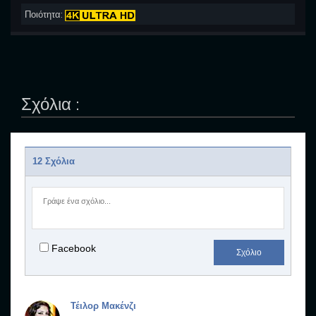
Ποιότητα:
Σχόλια :
12 Σχόλια
Facebook
Σχόλιο
Τέιλορ Μακένζι