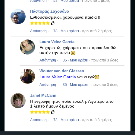
Απάντηση
·
52
·
Μου αρέσει
· Πριν από 1 μέρες
Πάστορας Σαχουάνο
Ενθουσιασμένοι, χαρούμενα παιδιά !!!
Απάντηση
·
78
·
Μου αρέσει
· πριν από 2 ημέρες
Laura Velez Garcia
Ευχαριστώ, χαίρομαι που παρακολουθώ
αυτήν την ταινία
Απάντηση
·
35
·
Μου αρέσει
· πριν από 3 ώρες
Wouter van der Giessen
Laura Velez Garcia
ναι κι εγώ
Απάντηση
·
35
·
Μου αρέσει
· πριν από 3 ώρες
Janet McCann
Η εγγραφή ήταν πολύ εύκολη.
Λιγότερο από
1 λεπτό ήμουν δεμένος
Απάντηση
·
78
·
Μου αρέσει
· πριν από 3 ημέρες