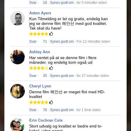
Svar
·
18
·
Synes godt om
· for 5 minutter siden
Aston Ayers
Kun Tilmelding er let og gratis, endelig kan
jeg se denne film
해안선
med god kvalitet.
Tak skal du have!
Svar
·
71
·
Synes godt om
· For 12 minutter siden
Ashley Ann
Har ventet på at se denne film i flere
måneder.
og endelig kom også ud
Svar
·
35
·
Synes godt om
· for 27 minutter siden
Cheryl Lynn
Denne film
해안선
er meget flot med HD-
kvalitet
Svar
·
78
·
Synes godt om
· for 1 time siden
Erin Cochran Cole
Stort udvalg og kvalitet er bedre end tv-
kabel, uden noget.