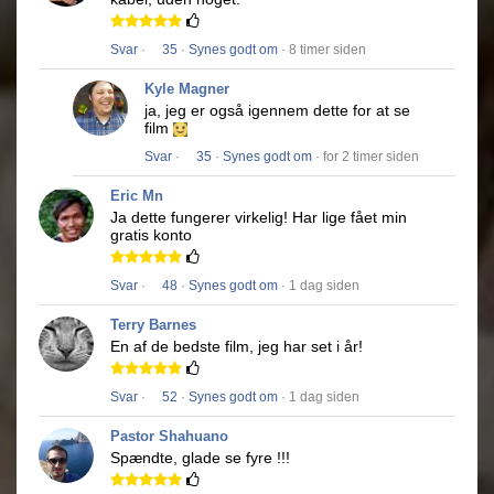
Svar
·
35
·
Synes godt om
· 8 timer siden
Kyle Magner
ja, jeg er også igennem dette for at se
film
Svar
·
35
·
Synes godt om
· for 2 timer siden
Eric Mn
Ja dette fungerer virkelig!
Har lige fået min
gratis konto
Svar
·
48
·
Synes godt om
· 1 dag siden
Terry Barnes
En af de bedste film, jeg har set i år!
Svar
·
52
·
Synes godt om
· 1 dag siden
Pastor Shahuano
Spændte, glade se fyre !!!