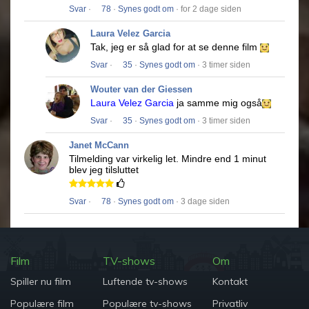
Svar
·
78
·
Synes godt om
· for 2 dage siden
Laura Velez Garcia
Tak, jeg er så glad for at se denne film
Svar
·
35
·
Synes godt om
· 3 timer siden
Wouter van der Giessen
Laura Velez Garcia
ja samme mig også
Svar
·
35
·
Synes godt om
· 3 timer siden
Janet McCann
Tilmelding var virkelig let.
Mindre end 1 minut
blev jeg tilsluttet
Svar
·
78
·
Synes godt om
· 3 dage siden
Film
TV-shows
Om
Spiller nu film
Luftende tv-shows
Kontakt
Populære film
Populære tv-shows
Privatliv