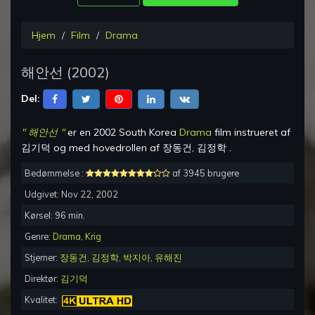
Hjem
Film
Drama
해안선
(
2002
)
Del:
"
해안선
"
er en
2002 South Korea
Drama
film instrueret af
김기덕
og med hovedrollen af
장동건, 김정학
.
Bedømmelse :
af 3945 brugere
Udgivet:
Nov 22, 2002
Kørsel:
96
min.
Genre:
Drama
,
Krig
Stjerner:
장동건
,
김정학
,
박지아
,
유해진
Direktør:
김기덕
Kvalitet: