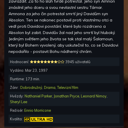
zavraždit. Za to ho Bůh tvrdě potrestal. Jeho syn Amnon
znásilnil jeho dceru a svou nevlastní sestru Támar.
Amnona za jeho čin potrestal smrtí jiný Davidům syn
Absolon. Ten se nakonec postavil proti vlastnímu otci a
vedl proti Davidovi povstání, které bylo rozdrceno a
Absolon byl zabit. Davidův žal nad jeho smrtí byl hluboký.
Jediným světlem jeho života se tak stal malý Šalamoun,
který byl Bohem vyvolený, aby uskutečnil to, co se Davidovi
nepodařilo - postavit Bohu nádherný chrám.
Hodnocení:
3945 uživatelů
Vydáno:
Mar 23, 1997
Runtime:
173
min.
Žánr :
Dobrodružný
,
Drama
,
Televizní film
Hvězdy:
Nathaniel Parker
,
Jonathan Pryce
,
Leonard Nimoy
,
Sheryl Lee
Režisér:
Ennio Morricone
Kvalita: