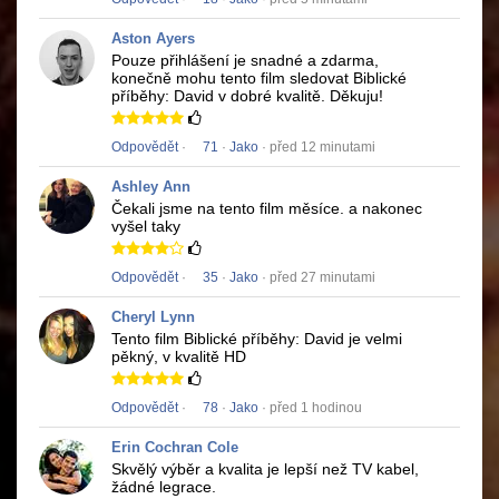
Aston Ayers
Pouze přihlášení je snadné a zdarma,
konečně mohu tento film sledovat
Biblické
příběhy: David
v dobré kvalitě.
Děkuju!
Odpovědět
·
71
·
Jako
· před 12 minutami
Ashley Ann
Čekali jsme na tento film měsíce.
a nakonec
vyšel taky
Odpovědět
·
35
·
Jako
· před 27 minutami
Cheryl Lynn
Tento film
Biblické příběhy: David
je velmi
pěkný, v kvalitě HD
Odpovědět
·
78
·
Jako
· před 1 hodinou
Erin Cochran Cole
Skvělý výběr a kvalita je lepší než TV kabel,
žádné legrace.