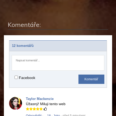
Komentáře:
12 komentářů
Facebook
Komentář
Taylor Mackenzie
Úžasný!
Miluji tento web
Odpovědět
·
18
·
Jako
· před 5 minutami