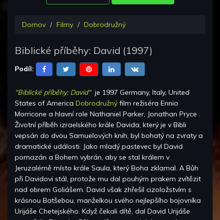
Domov
Filmy
Dobrodružný
Biblické příběhy: David
(
1997
)
Podíl:
"Biblické příběhy: David"
je
1997 Germany, Italy, United
States of America
Dobrodružný
film režiséra
Ennio
Morricone
a hlavní role
Nathaniel Parker, Jonathan Pryce
.
Životní příběh izraelského krále Davida, který je v Bibli
vepsán do dvou Samuelových knih, byl bohatý na zvraty a
dramatické události. Jako mladý pastevec byl David
pomazán a Bohem vybrán, aby se stal králem v
Jeruzalémě místo krále Saula, který Boha zklamal. A Bůh
při Davidovi stál, protože mu dal pouhým prakem zvítězit
nad obrem Goliášem. David však zhřešil cizoložstvím s
krásnou Batšebou, manželkou svého nejlepšího bojovníka
Urijáše Chetejského. Když čekali dítě, dal David Urijáše