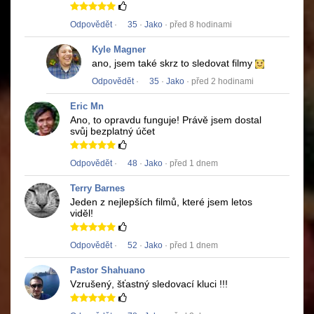
Odpovědět
·
35
·
Jako
· před 8 hodinami
Kyle Magner
ano, jsem také skrz to sledovat filmy
Odpovědět
·
35
·
Jako
· před 2 hodinami
Eric Mn
Ano, to opravdu funguje!
Právě jsem dostal
svůj bezplatný účet
Odpovědět
·
48
·
Jako
· před 1 dnem
Terry Barnes
Jeden z nejlepších filmů, které jsem letos
viděl!
Odpovědět
·
52
·
Jako
· před 1 dnem
Pastor Shahuano
Vzrušený, šťastný sledovací kluci !!!