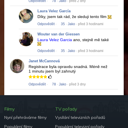
Odpovědět
·
78
·
Jako
· před 2 dny
Laura Velez García
Díky, jsem tak rád, že sleduji tento film
Odpovědět
·
35
·
Jako
· před 3 hodinami
Wouter van der Giessen
Laura Velez Garcia
ano, stejně mě také
Odpovědět
·
35
·
Jako
· před 3 hodinami
Janet McCannová
Registrace byla opravdu snadná.
Méně než
1 minutu jsem byl zahnutý
Odpovědět
·
78
·
Jako
· před 3 dny
Filmy
TV pořady
Nyní přehráváme filmy
Vysílání televizních pořadů
Populární filmy
Populární televizní pořady