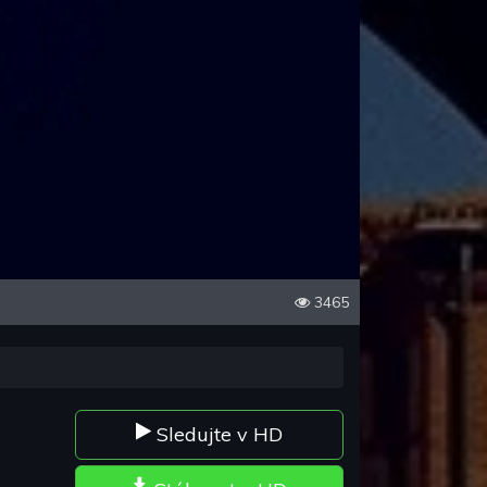
3465
Sledujte v HD