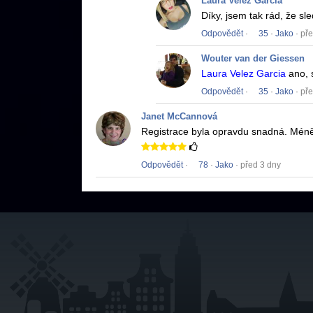
Laura Velez García
Díky, jsem tak rád, že sle
Odpovědět
·
35
·
Jako
· př
Wouter van der Giessen
Laura Velez Garcia
ano, 
Odpovědět
·
35
·
Jako
· př
Janet McCannová
Registrace byla opravdu snadná.
Méně
Odpovědět
·
78
·
Jako
· před 3 dny