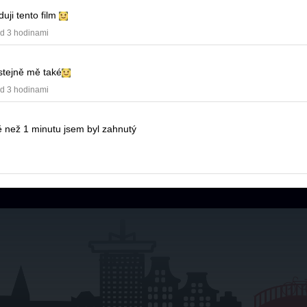
duji tento film
ed 3 hodinami
stejně mě také
ed 3 hodinami
 než 1 minutu jsem byl zahnutý