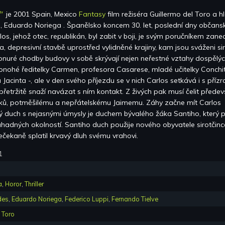
"
je
2001 Spain, Mexico
Fantasy
film režiséra
Guillermo del Toro
a h
s, Eduardo Noriega
.
Španělsko koncem 30. let, poslední dny občans
rlos, jehož otec, republikán, byl zabit v boji, je svým poručníkem zane
ía, depresivní stavbě uprostřed vylidněné krajiny, kam jsou sváženi sir
onuré chodby budovy v sobě skrývají nejen neřestné vztahy dospělý
onohé ředitelky Carmen, profesora Casarese, mladé učitelky Conchi
 Jacinta -, ale v den svého příjezdu se v nich Carlos setkává i s příz
přetržitě snaží navázat s ním kontakt. Z živých pak musí čelit přede
otků, potměšilému a nepřátelskému Jaimemu. Záhy začne mít Carlos
ý duch s nejasnými úmysly je duchem bývalého žáka Santiho, který 
adných okolností. Santiho duch použije nového obyvatele sirotčinc
ečekaně splatil krvavý dluh svému vrahovi.
1
a
,
Horor
,
Thriller
des
,
Eduardo Noriega
,
Federico Luppi
,
Fernando Tielve
 Toro