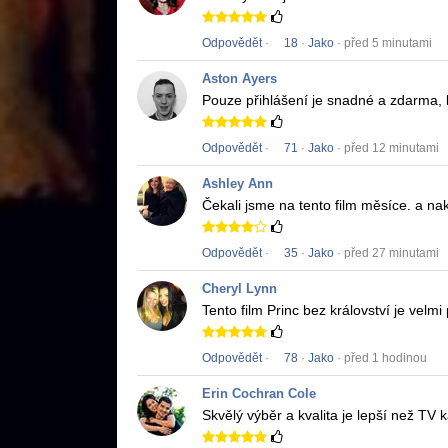
Odpovědět
·
18
·
Jako
· před 5 minutami
Aston Ayers
Pouze přihlášení je snadné a zdarma,
Odpovědět
·
71
·
Jako
· před 12 minutami
Ashley Ann
Čekali jsme na tento film měsíce.
a nak
Odpovědět
·
35
·
Jako
· před 27 minutami
Cheryl Lynn
Tento film
Princ bez království
je velmi
Odpovědět
·
78
·
Jako
· před 1 hodinou
Erin Cochran Cole
Skvělý výběr a kvalita je lepší než TV 