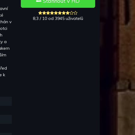
Stáhnout v HD
lavní
ké
8,3 / 10 od 3945 uživatelů
chán v
otci
ch
ty a
rakem
vším
před
e k