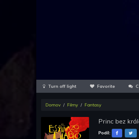
Favorite
C
Domov
Filmy
Fantasy
Princ bez krá
Podíl: