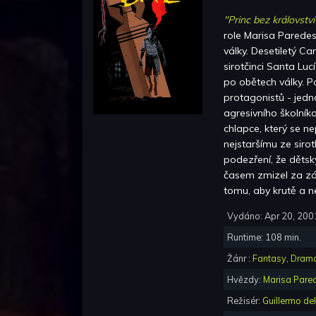
"Princ bez království
role
Marisa Parede
války. Desetiletý Ca
sirotčinci Santa Luc
po obětech války. P
protagonistů - jedn
agresivního školníka
chlapce, který se ne
nejstaršímu ze sir
podezření, že dětsk
časem zmizel za záh
tomu, aby krutě a n
Vydáno:
Apr 20, 200
Runtime:
108
min.
Žánr :
Fantasy
,
Dram
Hvězdy:
Marisa Pare
Režisér:
Guillermo del