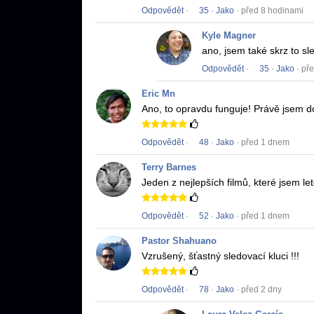
Odpovědět
·
35
·
Jako
· před 8 hodinami
Kyle Magner
ano, jsem také skrz to sl
Odpovědět
·
35
·
Jako
· př
Eric Mn
Ano, to opravdu funguje!
Právě jsem do
Odpovědět
·
48
·
Jako
· před 1 dnem
Terry Barnes
Jeden z nejlepších filmů, které jsem let
Odpovědět
·
52
·
Jako
· před 1 dnem
Pastor Shahuano
Vzrušený, šťastný sledovací kluci !!!
Odpovědět
·
78
·
Jako
· před 2 dny