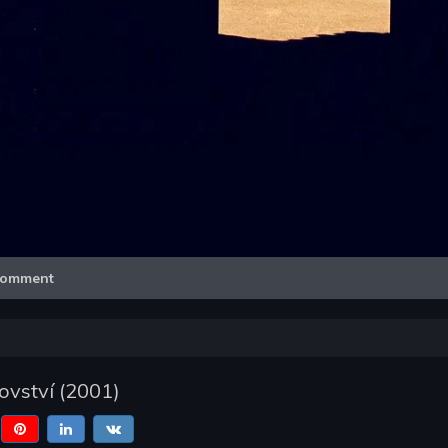
Video
omment
lovství
(
2001
)