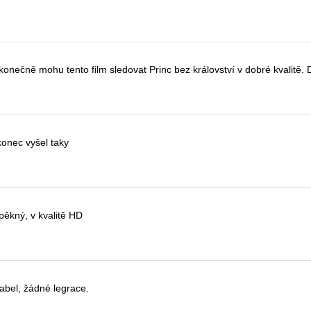
 konečně mohu tento film sledovat
Princ bez království
v dobré kvalitě.
onec vyšel taky
 pěkný, v kvalitě HD
kabel, žádné legrace.