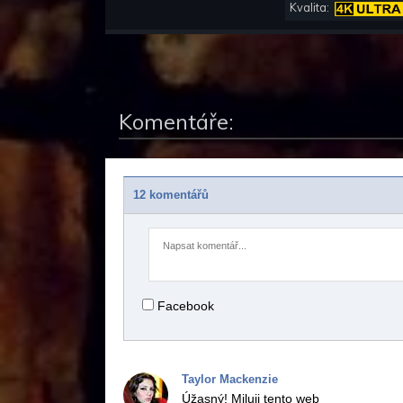
Kvalita:
Komentáře:
12 komentářů
Facebook
Taylor Mackenzie
Úžasný!
Miluji tento web