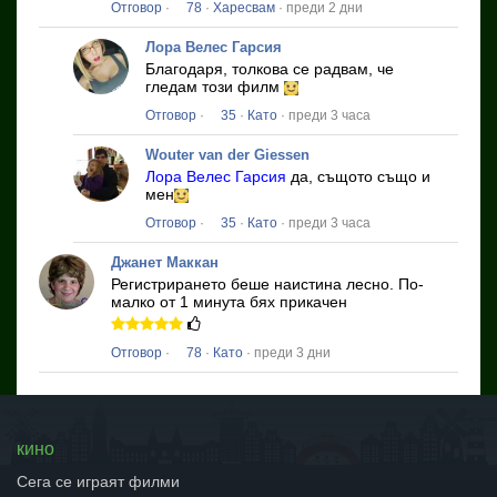
Отговор
·
78
·
Харесвам
· преди 2 дни
Лора Велес Гарсия
Благодаря, толкова се радвам, че
гледам този филм
Отговор
·
35
·
Като
· преди 3 часа
Wouter van der Giessen
Лора Велес Гарсия
да, същото също и
мен
Отговор
·
35
·
Като
· преди 3 часа
Джанет Маккан
Регистрирането беше наистина лесно.
По-
малко от 1 минута бях прикачен
Отговор
·
78
·
Като
· преди 3 дни
кино
Сега се играят филми