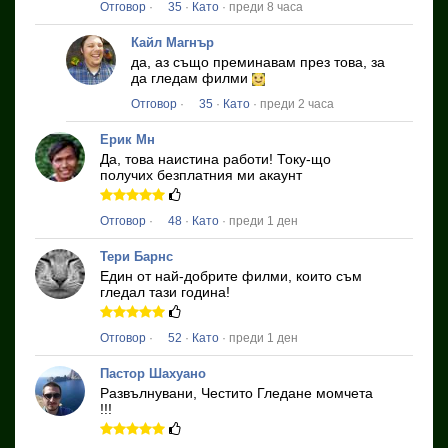
Отговор
·
35
·
Като
· преди 8 часа
Кайл Магнър
да, аз също преминавам през това, за
да гледам филми
Отговор
·
35
·
Като
· преди 2 часа
Ерик Мн
Да, това наистина работи!
Току-що
получих безплатния ми акаунт
Отговор
·
48
·
Като
· преди 1 ден
Тери Барнс
Един от най-добрите филми, които съм
гледал тази година!
Отговор
·
52
·
Като
· преди 1 ден
Пастор Шахуано
Развълнувани, Честито Гледане момчета
!!!