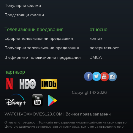
Популярни филми
Предстоящи филми
Телевизионни предавания
относно
Ефирни телевизионни предавания
контакт
Популярни телевизионни предавания
поверителност
В ефирните телевизионни предавания
DMCA
партньор
Copyright ©
2026
WATCH.VOXMOVIES123.COM
|
Всички права запазени
Отказ от отговорност: Този сайт не съхранява никакви файлове на своя сървър.
Цялото съдържание се предоставя от трети лица, които не са свързани с него.