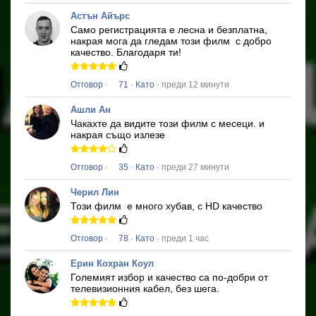
Астън Айърс
Само регистрацията е лесна и безплатна,
накрая мога да гледам този филм
с добро
качество.
Благодаря ти!
Отговор
·
71
·
Като
· преди 12 минути
Ашли Ан
Чакахте да видите този филм с месеци.
и
накрая също излезе
Отговор
·
35
·
Като
· преди 27 минути
Черил Лин
Този филм
е много хубав, с HD качество
Отговор
·
78
·
Като
· преди 1 час
Ерин Кохран Коул
Големият избор и качество са по-добри от
телевизионния кабел, без шега.