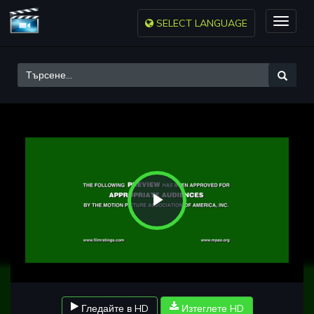
SELECT LANGUAGE
Toggle
naviga
Play
Video
Гледайте в HD
Изтеглете HD