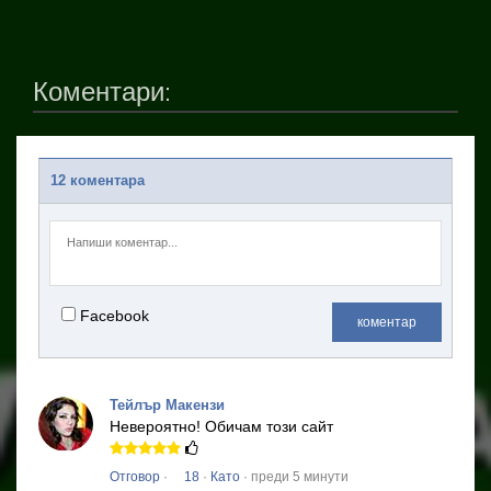
Коментари:
12 коментара
Facebook
коментар
Тейлър Макензи
Невероятно!
Обичам този сайт
Отговор
·
18
·
Като
· преди 5 минути