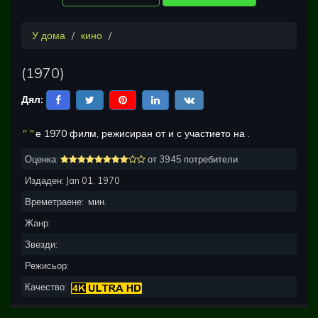
У дома
кино
(
1970
)
Дял:
"
"
е
1970
филм, режисиран от
и с участието на
.
Оценка:
от 3945 потребители
Издаден:
Jan 01, 1970
Времетраене:
мин.
Жанр:
Звезди:
Режисьор:
Качество: