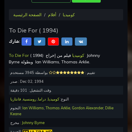
كوميديا
أفلام
الصفحة الرئيسية
To Die For
(
1994
)
شارك:
Johnny
فيلم من إخراج
كوميديا
)
1994
(
To Die For
.
Ian Williams, Thomas Arklie
وبطولة
Byrne
تقييم :
بواسطة 3945 مستخدم
Dec 02, 1994
صدر :
دقيقة.
وقت التشغيل:
101
النوع:
كوميديا
,
دراما
,
رومنسية
,
فانتازيا
Dillie
,
Gordon Alexander
,
Thomas Arklie
,
Ian Williams
النجوم:
Keane
Johnny Byrne
مخرج :
الجودة: