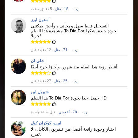
رد
·
18
·
مثل
· 5 دقائق مضت
أستون ايرز
التسجيل فقط سهل ومجاني ، وأخيرًا يمكنني
بجودة جيدة.
شكرا
To Die For
مشاهدة هذا الفيلم
جزيلا!
رد
·
71
·
مثل
· 12 دقيقة قبل
اشلي ان
أنتظر رؤية هذا الفيلم منذ شهور.
وأخيرًا خرج أيضًا
رد
·
35
·
مثل
· 27 دقيقة قبل
شيريل لين
جميل جدا بجودة HD
To Die For
هذا الفيلم
رد
·
78
·
أعجبني
· قبل ساعة واحدة
ايرين كوكران كول
اختيار وجودة رائعة أفضل من تلفزيون الكابل ، لا
تمزح.