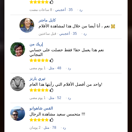
رد
·
35
·
أعجبني
· 8 ساعات مضت
كايل ماجنر
نعم ، أنا أيضا من خلال هذا لمشاهدة الأفلام
رد
·
35
·
أعجبني
· قبل ساعتين
إريك من
نعم هذا يعمل حقا!
فقط حصلت على حسابي
المجاني
رد
·
48
·
مثل
· 1 يوم مضى
تيري بارنز
واحد من أفضل الأفلام التي رأيتها هذا العام!
رد
·
52
·
مثل
· 1 يوم مضى
القس شاهوانو
متحمس سعيد مشاهدة الرجال !!!
رد
·
78
·
مثل
· 2 يومان