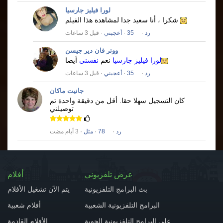
لورا فيليز جارسيا
شكرا ، أنا سعيد جدا لمشاهدة هذا الفيلم
رد
·
35
·
أعجبني
· قبل 3 ساعات
ووتر فان دير جيسن
لورا فيليز جارسيا
نعم
نفسني
أيضا
رد
·
35
·
أعجبني
· قبل 3 ساعات
جانيت ماكان
كان التسجيل سهلا حقا.
أقل من دقيقة واحدة تم
توصيلني
رد
·
78
·
مثل
· 3 أيام مضت
عرض تلفزيوني
أفلام
بث البرامج التلفزيونية
يتم الآن تشغيل الأفلام
البرامج التلفزيونية الشعبية
أفلام شعبية
على البرامج التلفزيونية الجوية
الأفلام القادمة