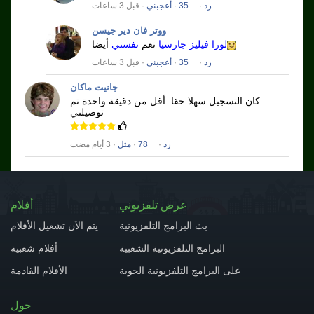
رد
·
35
·
أعجبني
· قبل 3 ساعات
ووتر فان دير جيسن
لورا فيليز جارسيا
نعم
نفسني
أيضا
رد
·
35
·
أعجبني
· قبل 3 ساعات
جانيت ماكان
كان التسجيل سهلا حقا.
أقل من دقيقة واحدة تم
توصيلني
رد
·
78
·
مثل
· 3 أيام مضت
عرض تلفزيوني
أفلام
بث البرامج التلفزيونية
يتم الآن تشغيل الأفلام
البرامج التلفزيونية الشعبية
أفلام شعبية
على البرامج التلفزيونية الجوية
الأفلام القادمة
حول