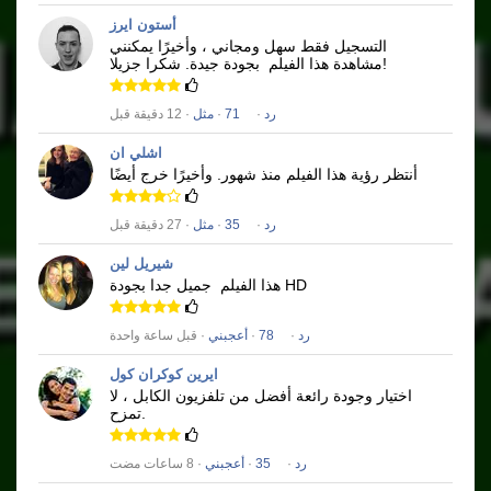
أستون ايرز
التسجيل فقط سهل ومجاني ، وأخيرًا يمكنني
شكرا جزيلا!
مشاهدة هذا الفيلم
بجودة جيدة.
رد
·
71
·
مثل
· 12 دقيقة قبل
اشلي ان
أنتظر رؤية هذا الفيلم منذ شهور.
وأخيرًا خرج أيضًا
رد
·
35
·
مثل
· 27 دقيقة قبل
شيريل لين
جميل جدا بجودة HD
هذا الفيلم
رد
·
78
·
أعجبني
· قبل ساعة واحدة
ايرين كوكران كول
اختيار وجودة رائعة أفضل من تلفزيون الكابل ، لا
تمزح.
رد
·
35
·
أعجبني
· 8 ساعات مضت