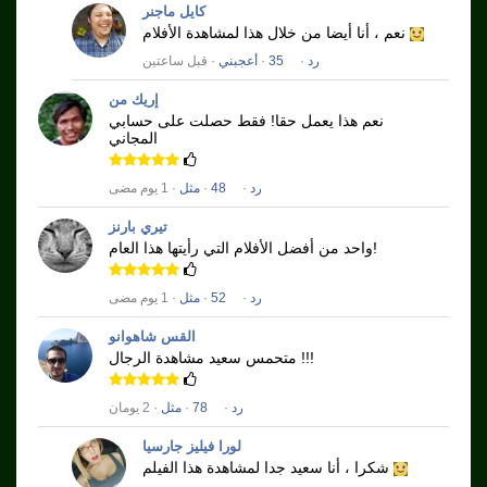
كايل ماجنر
نعم ، أنا أيضا من خلال هذا لمشاهدة الأفلام
رد
·
35
·
أعجبني
· قبل ساعتين
إريك من
نعم هذا يعمل حقا!
فقط حصلت على حسابي
المجاني
رد
·
48
·
مثل
· 1 يوم مضى
تيري بارنز
واحد من أفضل الأفلام التي رأيتها هذا العام!
رد
·
52
·
مثل
· 1 يوم مضى
القس شاهوانو
متحمس سعيد مشاهدة الرجال !!!
رد
·
78
·
مثل
· 2 يومان
لورا فيليز جارسيا
شكرا ، أنا سعيد جدا لمشاهدة هذا الفيلم